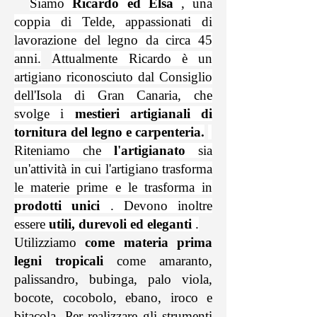
Siamo
Ricardo ed Elsa
, una
coppia di Telde, appassionati di
lavorazione del legno da circa 45
anni.
Attualmente Ricardo è un
artigiano riconosciuto dal Consiglio
dell'Isola di Gran Canaria, che
svolge i
mestieri artigianali di
tornitura del legno e carpenteria.
Riteniamo che
l'artigianato
sia
un'attività in cui l'artigiano trasforma
le materie prime e le trasforma in
prodotti unici
. Devono inoltre
essere
utili, durevoli ed eleganti
.
Utilizziamo
come materia prima
legni
tropicali
come amaranto,
palissandro, bubinga, palo viola,
bocote, cocobolo, ebano, iroco e
bitacola. Per realizzare gli strumenti